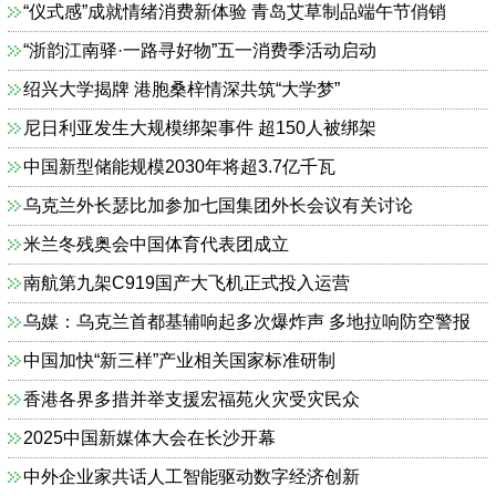
“仪式感”成就情绪消费新体验 青岛艾草制品端午节俏销
“浙韵江南驿·一路寻好物”五一消费季活动启动
绍兴大学揭牌 港胞桑梓情深共筑“大学梦”
尼日利亚发生大规模绑架事件 超150人被绑架
中国新型储能规模2030年将超3.7亿千瓦
乌克兰外长瑟比加参加七国集团外长会议有关讨论
米兰冬残奥会中国体育代表团成立
南航第九架C919国产大飞机正式投入运营
乌媒：乌克兰首都基辅响起多次爆炸声 多地拉响防空警报
中国加快“新三样”产业相关国家标准研制
香港各界多措并举支援宏福苑火灾受灾民众
2025中国新媒体大会在长沙开幕
中外企业家共话人工智能驱动数字经济创新