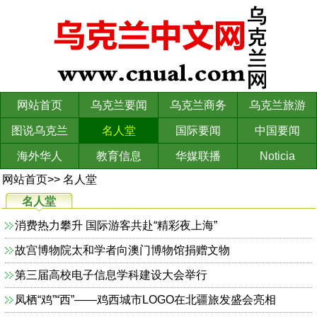
网站首页
乌克兰要闻
乌克兰商务
乌克兰旅游
图说乌克兰
名人堂
国际要闻
中国要闻
海外华人
教育信息
华媒联播
Noticia
网站首页
>>
名人堂
名人堂
消费热力攀升 国际游客共赴“精彩夜上海”
故宫博物院太和学者向澳门博物馆捐赠文物
第三届高校电子信息学科建设大会举行
凤栖“鸡”“西”——鸡西城市LOGO在北疆旅发盛会亮相