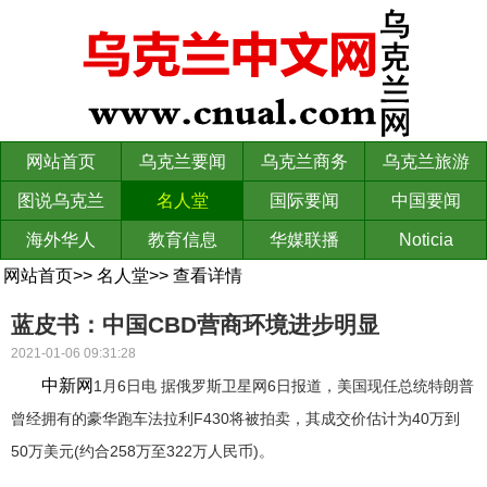
网站首页
乌克兰要闻
乌克兰商务
乌克兰旅游
图说乌克兰
名人堂
国际要闻
中国要闻
海外华人
教育信息
华媒联播
Noticia
网站首页
>>
名人堂
>>
查看详情
蓝皮书：中国CBD营商环境进步明显
2021-01-06 09:31:28
中新网
1月6日电 据俄罗斯卫星网6日报道，美国现任总统特朗普
曾经拥有的豪华跑车法拉利F430将被拍卖，其成交价估计为40万到
50万美元(约合258万至322万人民币)。