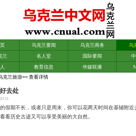
页
乌克兰要闻
乌克兰商务
乌
克兰
名人堂
国际要闻
中
人
教育信息
华媒联播
N
乌克兰旅游
>>
查看详情
好去处
33:11
假期不长，或者只是周末，你可以花两天时间在基辅附近
以看看历史古迹又可以享受美丽的大自然。