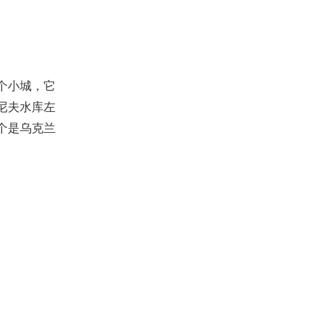
个小城，它
尼夫水库左
个是乌克兰