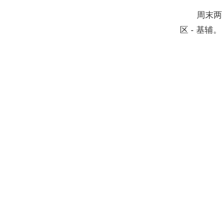
周末两天旅
区 - 基辅