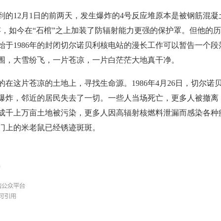
12月1日的前两天，发生爆炸的4号反应堆原本是被钢筋混凝
存，如今在“石棺”之上加装了防辐射能力更强的保护罩。但他的
始于1986年的封闭切尔诺贝利核电站的漫长工作可以暂告一个段
围，大雪纷飞，一片苍凉，一片白茫茫大地真干净。
这片苍凉的土地上，寻找生命源。1986年4月26日，切尔诺
爆炸，邻近的居民失去了一切。一些人当场死亡，更多人被撤离
成千上万亩土地被污染，更多人因高辐射核燃料泄漏而感染各种
门上的米老鼠已经锈迹斑斑。