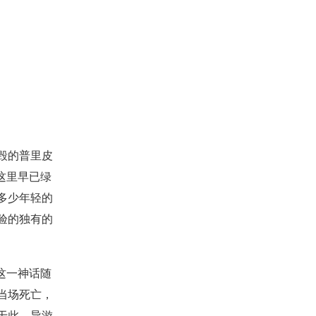
毁的普里皮
这里早已绿
多少年轻的
验的独有的
这一神话随
当场死亡，
于此。导游