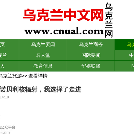
页
乌克兰要闻
乌克兰商务
乌
克兰
名人堂
国际要闻
中
人
教育信息
华媒联播
N
乌克兰旅游
>>
查看详情
诺贝利核辐射，我选择了走进
14:18