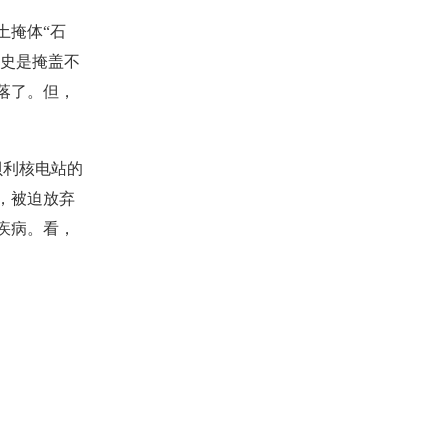
土掩体“石
历史是掩盖不
落了。但，
贝利核电站的
，被迫放弃
疾病。看，