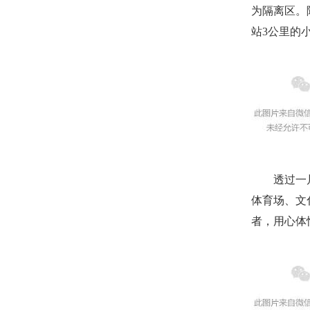
为隔离区。
站3公里的
透过一片片
体育场、文
者，用心体