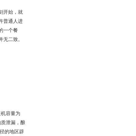
刻开始，就
许普通人进
的一个餐
并无二致。
装机容量为
物质泄漏，酿
半径的地区辟