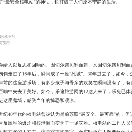
了“最安全核电站”的神话，也打破了人们原本宁静的生活。
人以反思和回响的。因切尔诺贝利而建、又因切尔诺贝利而
匆匆走过了16年后，瞬间成了一座“死城”。30年过去了，如今，
0年前的这座游乐场，有多少孩子与母亲的欢笑在瞬间没有了，有
巨响中失去了美好。如今，乐途旅游网的12达人来了，乐兔已体
进这座鬼城，感受当年的惊恐和凄凉。
40年代的核电站曾被认为是前苏联“最安全、最可靠”的，但
年四号反应堆的爆炸和核泄漏而变为了一场灾难。核电站的工作人员
人数在4000人左右，这是官方的数字，而实际死亡人数要远远大