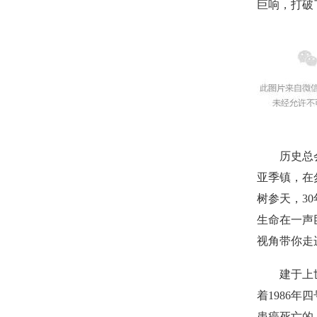
巨响，打破
历史总会给
亚季镇，在
树参天，3
生命在一声
视角带你走
建于上世纪
着1986
患癌死亡的