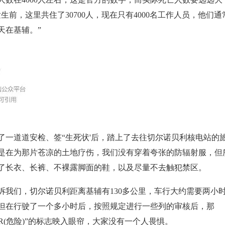
生前，这里共住了30700人，现在只有4000名工作人员，他们
天在基辅。”
道道安检、签“生死状'后，踏上了去往切尔诺贝利核电站的
是在为那片苍凉的土地疗伤，我们没有穿着夸张的防辐射服，但
了长衣、长裤、不裸露脚面的鞋，以及尽量不去触犯禁区。
们，切尔诺贝利距离基辅有130多公里，车行大约需要两小
但在行驶了一个多小时后，按照规定进行一些列的审核后，那
ER(危险)”的标志映入眼帘，大家没有一个人畏惧。