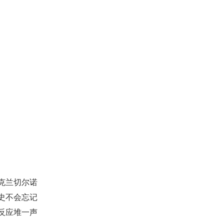
克兰切尔诺
史不会忘记
号反应堆一声